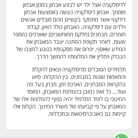
לדיסלקציה אצל ילד יש לבצע אבחון במכון אבחון
מוסמך. אבחון דיסלקציה נעשה באמצעות אבחון
דידקטי אשר מתמקד בקשיים מהם סובלים אנשים
וילדים עם דיסלקציה. האבחון כולל ראיון, קבלת
חומרים, מבחנים (חלקם ממוחשבים) שאורכים כמספר
שעות. לאחר תקופת המתנה יעבד המאבחן את
המידע שאסף, יפרוס את מסקנותיו בנוגע למצבו של
הנבדק וימליץ את המלצותיו להמשך הדרך.
תלמידים הסובלים מדיסלקציה זכאים להקלת
והתאמות שונות במבחנים. בין ההקלות: סיוע
בהקראת המבחנים, הארכת זמן, מבחן בעל פה
ועוד... כל זאת כמובן בהמלצת המאבחן. המוסד
החינוכי בו לומד התלמיד יהיה כפוף להמלצות אלו של
המאבחן על פי קביעתו של משרד החינוך. הקלות אלו
קיימות גם באוניברסיטאות ובמכללות.